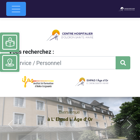
Ouvrir la barre d’outils
Vous recherchez :
Bienvenue
à L' Ehpad L' Âge d' Or
Previous
Nex