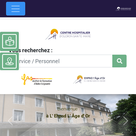
Ouvrir la barre d’outils
Vous recherchez :
Bienvenue
à L' Ehpad L' Âge d' Or
Previous
Nex