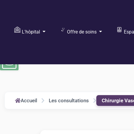
Ouvrir la barre d’outils
Vous recherchez :
L'hôpital
Offre de soins
Espac
Accueil
Les consultations
Chirurgie Vas